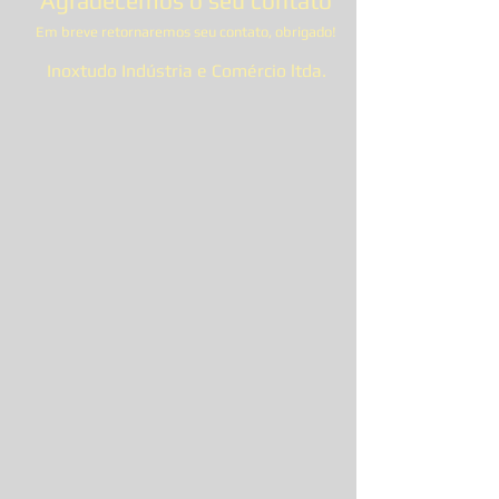
Agradecemos o seu contato
Em breve retornaremos seu contato, obrigado!
​Inoxtudo Indústria e Comércio ltda.