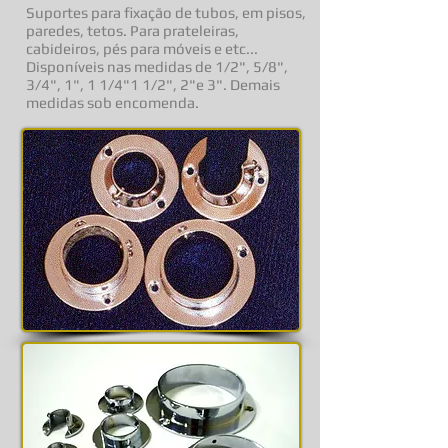
Suportes para fixação de tubos, em pisos,
paredes, tetos. Para prateleiras,
cabideiros, pés para móveis e etc...
Disponíveis nas medidas de 1/2", 5/8",
3/4", 1", 1 1/4"1 1/2", 2"e 3". Demais
medidas sob encomenda.