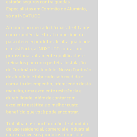
estarão seguros contra quedas.
Especialistas em Corrimão de Alumínio,
só na INOXTUDO
Atuando no mercado há mais de 40 anos
com experiência e total conhecimento
para oferecer produtos de alta qualidade
e resistência, a INOXTUDO conta com
profissionais altamente qualificados e
treinados para uma perfeita instalação
do Corrimão de alumínio. Nosso Corrimão
de alumínio é fabricado sob medida e
com alto desempenho, oferecendo desta
maneira, uma excelente resistência e
durabilidade. Além de contar com
excelente estética e o melhor custo
benefício que você pode encontrar.
Trabalhamos com Corrimão de alumínio
de uso residencial, comercial e industrial,
entre os diversos produtos fornecidos